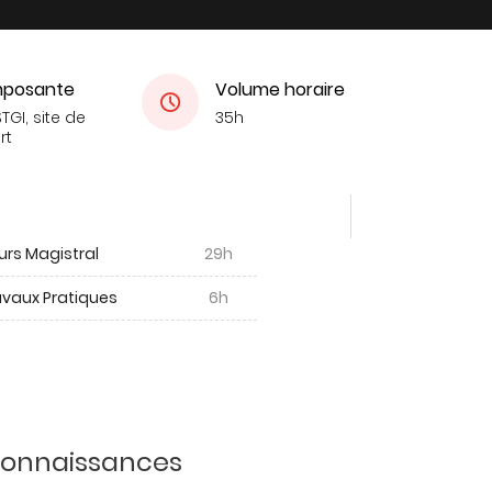
posante
Volume horaire
TGI, site de
35h
rt
urs Magistral
29h
avaux Pratiques
6h
 connaissances