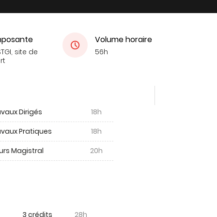
posante
Volume horaire
TGI, site de
56h
rt
vaux Dirigés
18h
avaux Pratiques
18h
urs Magistral
20h
3 crédits
28h