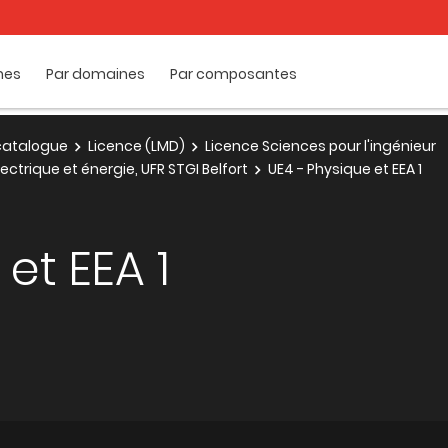
mes
Par domaines
Par composantes
e catalogue
Licence (LMD)
Licence Sciences pour l'ingénieur
ectrique et énergie, UFR STGI Belfort
UE4 - Physique et EEA 1
et EEA 1