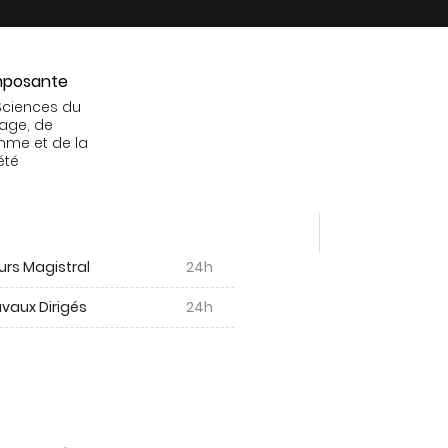
posante
Sciences du
age, de
mme et de la
été
urs Magistral
24h
vaux Dirigés
24h