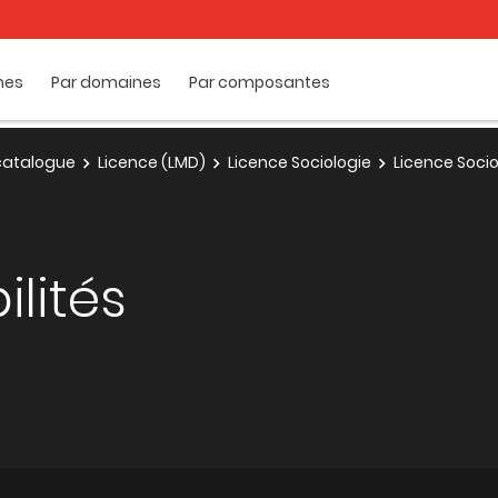
mes
Par domaines
Par composantes
e catalogue
Licence (LMD)
Licence Sociologie
Licence Socio
ilités