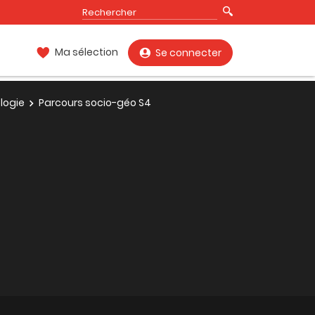
Ma sélection
Se connecter
logie
Parcours socio-géo S4