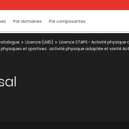
mes
Par domaines
Par composantes
e catalogue
Licence (LMD)
Licence STAPS - Activité physique
 physiques et sportives : activité physique adaptée et santé Ac
sal