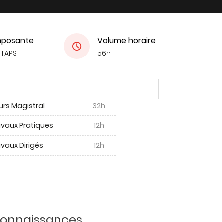
posante
Volume horaire
STAPS
56h
urs Magistral
32h
avaux Pratiques
12h
vaux Dirigés
12h
 connaissances