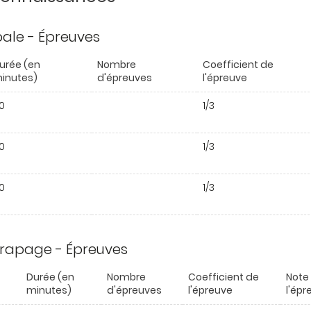
ipale - Épreuves
urée (en
Nombre
Coefficient de
inutes)
d'épreuves
l'épreuve
0
1/3
0
1/3
0
1/3
trapage - Épreuves
Durée (en
Nombre
Coefficient de
Note 
minutes)
d'épreuves
l'épreuve
l'épr