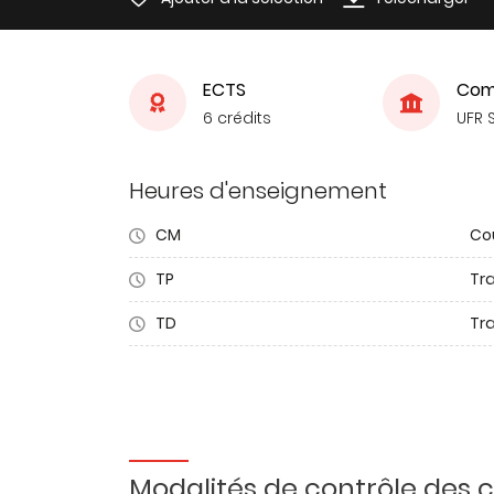
ECTS
Com
6 crédits
UFR 
Heures d'enseignement
CM
Co
TP
Tr
TD
Tra
Modalités de contrôle des