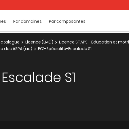
mes
Par domaines
Par composantes
e catalogue
Licence (LMD)
Licence STAPS - Education et motri
e des ASPA (ac)
EC1-Spécialité-Escalade S1
-Escalade S1