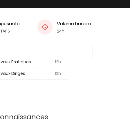
posante
Volume horaire
STAPS
24h
avaux Pratiques
12h
vaux Dirigés
12h
 connaissances