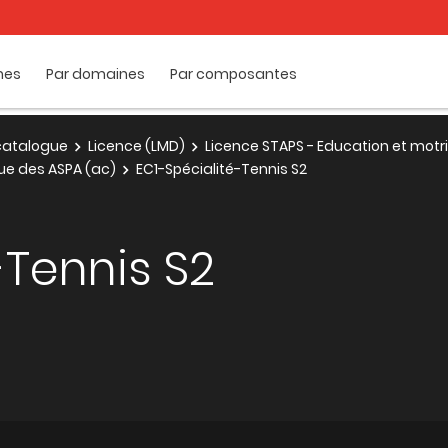
mes
Par domaines
Par composantes
e catalogue
Licence (LMD)
Licence STAPS - Education et motri
e des ASPA (ac)
EC1-Spécialité-Tennis S2
-Tennis S2