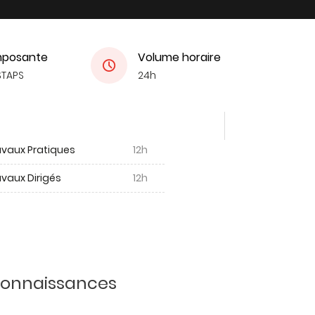
posante
Volume horaire
STAPS
24h
avaux Pratiques
12h
vaux Dirigés
12h
 connaissances