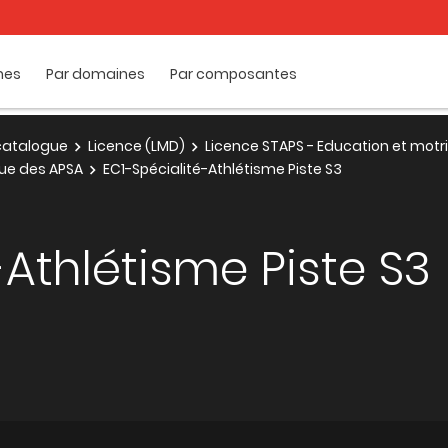
mes
Par domaines
Par composantes
e catalogue
Licence (LMD)
Licence STAPS - Education et motri
ue des APSA
EC1-Spécialité-Athlétisme Piste S3
-Athlétisme Piste S3