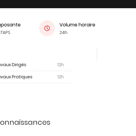
posante
Volume horaire
STAPS
24h
vaux Dirigés
12h
avaux Pratiques
12h
 connaissances