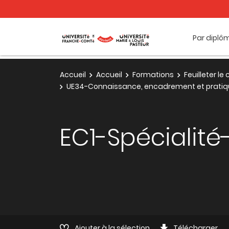
Par diplô
Accueil
Accueil
Formations
Feuilleter l
UE34-Connaissance, encadrement et pratiq
EC1-Spécialité
Ajouter à la sélection
Télécharger