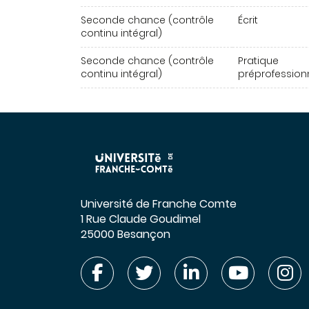
Seconde chance (contrôle
Écrit
continu intégral)
Seconde chance (contrôle
Pratique
continu intégral)
préprofession
Université de Franche Comte
1 Rue Claude Goudimel
25000 Besançon