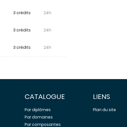
3 crédits
24h
3 crédits
24h
3 crédits
24h
CATALOGUE
LIENS
Par diplômes
Plan du site
Par domaines
Par composantes