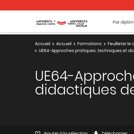
Par diplô
Accueil
Accueil
Formations
Feuilleter l
UE64-Approches pratiques, techniques et di
UE64-Approche
didactiques d
Ajouter à la sélection
Télécharger