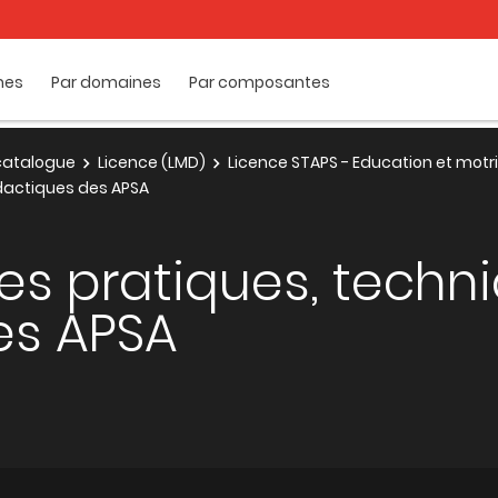
mes
Par domaines
Par composantes
e catalogue
Licence (LMD)
Licence STAPS - Education et motri
dactiques des APSA
s pratiques, techni
es APSA