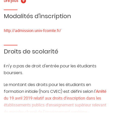
http://admission.univ-fcomte.fr/
Lire plus
Modalités d'inscription
http://admission.univ-fcomte.fr/
Droits de scolarité
Il n'y a pas de droit d'entrée pour les étudiants
boursiers.
Le montant des droits pour les étudiants en
formation initiale (hors CVEC) est défini selon l'
Arrêté
du 19 avril 2019 relatif aux droits d'inscription dans les
établissements publics d'enseignement supérieur relevant
du ministre chargé de l'enseignement supérieur -