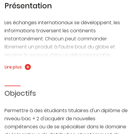
Présentation
Les échanges internationaux se développent, les
informations traversent les continents
instantanément. Chacun peut commander
librement un produit à l’autre bout du globe et
espérer le recevoir dans un délai raisonnable.
La dimension internationale des marchés est
Lire plus
devenue une réalité quotidienne. Dans ce contexte,
les entreprises ont besoin de collaborateurs
capables de maîtriser la gestion des flux externes et
Objectifs
la supply chain internationale.
Permettre à des étudiants titulaires d'un diplôme de
niveau bac + 2 d'acquérir de nouvelles
compétences ou de se spécialiser dans le domaine