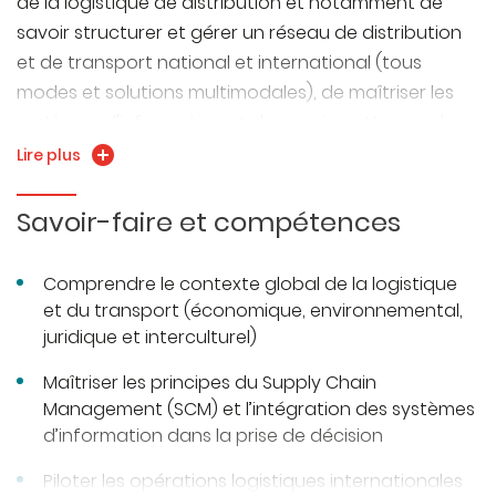
de la logistique de distribution et notamment de
savoir structurer et gérer un réseau de distribution
et de transport national et international (tous
modes et solutions multimodales), de maîtriser les
systèmes d'information et de savoir mettre en place
une politique de contrôle de gestion.
Lire plus
Savoir-faire et compétences
Comprendre le contexte global de la logistique
et du transport (économique, environnemental,
juridique et interculturel)
Maîtriser les principes du Supply Chain
Management (SCM) et l’intégration des systèmes
d’information dans la prise de décision
Piloter les opérations logistiques internationales