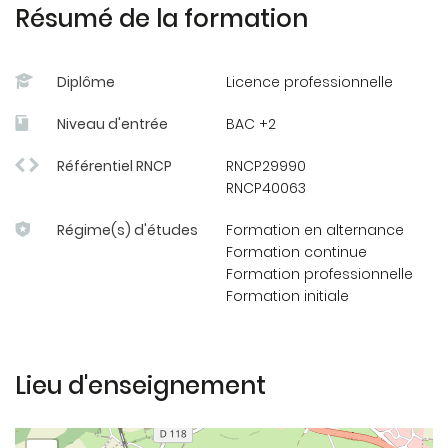
Information Management
-
Belgique
Résumé de la formation
https://www.hogent.be/en/
Satakunta University of applied sciences -
Diplôme
Licence professionnelle
Finlande
https://www.samk.fi/en/
Niveau d'entrée
BAC +2
Possibilité d'effectuer le stage de fin d'étude de 12 à
16 semaines à l'étranger
Référentiel RNCP
RNCP29990
RNCP40063
Accueil d'étudiants étrangers (exemple : programme
ADIUT - MEXPROTEC)
Régime(s) d'études
Formation en alternance
Programmation de déplacement(s) à l’étranger
Formation continue
(visites de sites logistiques, participation à des jeux
Formation professionnelle
Formation initiale
de simulation…)
Lieu d'enseignement