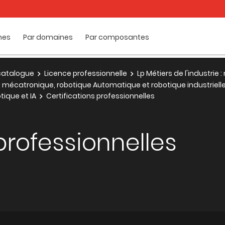
mes
Par domaines
Par composantes
e catalogue
Licence professionnelle
Lp Métiers de l'industrie
e : mécatronique, robotique Automatique et robotique industriel
tique et IA
Certifications professionnelles
professionnelles