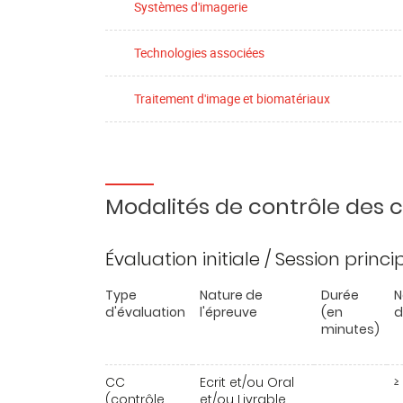
Systèmes d'imagerie
Technologies associées
Traitement d'image et biomatériaux
Modalités de contrôle des
Évaluation initiale / Session princ
Type
Nature de
Durée
N
d'évaluation
l'épreuve
(en
d
minutes)
CC
Ecrit et/ou Oral
≥ 
(contrôle
et/ou Livrable