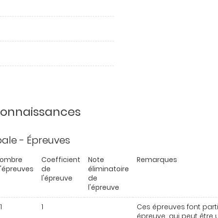
 connaissances
ipale - Épreuves
ombre
Coefficient
Note
Remarques
'épreuves
de
éliminatoire
l'épreuve
de
l'épreuve
1
1
Ces épreuves font parti
épreuve, qui peut être u