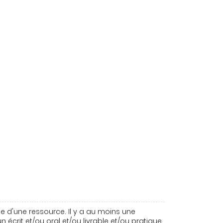
e d'une ressource. Il y a au moins une
n écrit et/ou oral et/ou livrable et/ou pratique