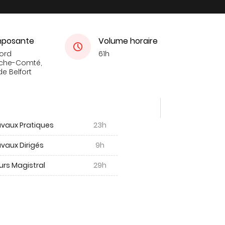
posante
Volume horaire
Nord
61h
che-Comté,
de Belfort
avaux Pratiques
23h
vaux Dirigés
9h
urs Magistral
29h