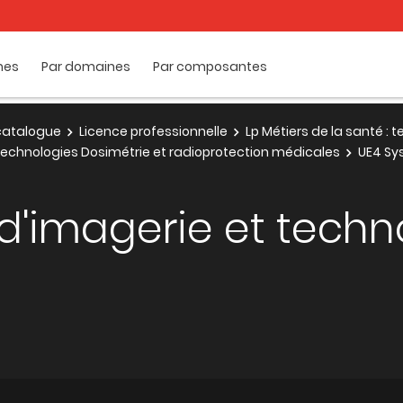
mes
Par domaines
Par composantes
e catalogue
Licence professionnelle
Lp Métiers de la santé : 
: technologies Dosimétrie et radioprotection médicales
UE4 Sy
d'imagerie et techn