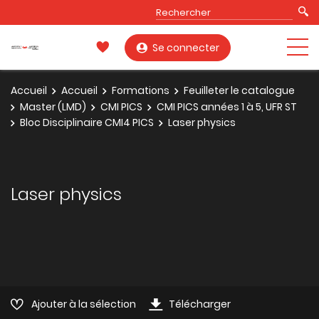
Se connecter
Accueil
Accueil
Formations
Feuilleter le catalogue
Master (LMD)
CMI PICS
CMI PICS années 1 à 5, UFR ST
Bloc Disciplinaire CMI4 PICS
Laser physics
Laser physics
Ajouter à la sélection
Télécharger