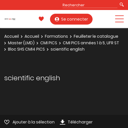
Se connecter
Accueil
Accueil
Formations
Feuilleter le catalogue
Master (LMD)
CMI PICS
CMI PICS années 1 à 5, UFR ST
Bloc SHS CMI4 PICS
scientific english
scientific english
Ajouter à la sélection
Télécharger