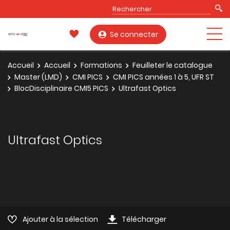
Se connecter
Accueil
Accueil
Formations
Feuilleter le catalogue
Master (LMD)
CMI PICS
CMI PICS années 1 à 5, UFR ST
BlocDisciplinaire CMI5 PICS
Ultrafast Optics
Ultrafast Optics
Ajouter à la sélection
Télécharger