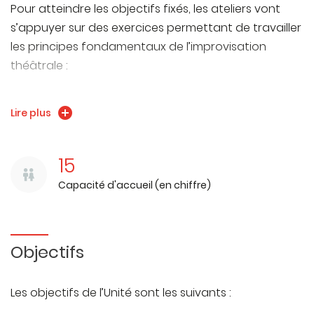
Pour atteindre les objectifs fixés, les ateliers vont
s’appuyer sur des exercices permettant de travailler
les principes fondamentaux de l’improvisation
théâtrale :
- L’acceptation avec la mise en œuvre de la règle
Lire plus
d’or de l’improvisation théâtrale du « Oui et »,
- La construction d’histoire ou storytelling avec la
15
particularité liée à l’improvisation théâtrale où le
Capacité d'accueil (en chiffre)
processus de création est à la fois collectif et
spontané,
- L’utilisation du corps comme moyen
Objectifs
d’expression avec les techniques de base du mime,
- L’exploration du concept de « status »
Les objectifs de l’Unité sont les suivants :
développé par Keith Johnstone. Le « status » peut se