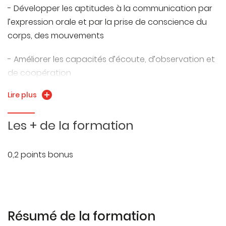
- Développer les aptitudes à la communication par
définir comme un état que chacun met en œuvre
l’expression orale et par la prise de conscience du
dans ses interactions sociales.
corps, des mouvements
- La prise de conscience que l’erreur et la prise de
- Améliorer les capacités d’écoute, d’observation et
risque sont une opportunité pour progresser et une
de coopération
source de créativité en improvisation comme dans
beaucoup d’autres domaines.
Lire plus
- Apprendre à considérer l’erreur et la prise de risque
comme source d’apprentissage et de créativité
L’interprétation au travers de la sincérité en jeu et le
Les + de la formation
travail sur les émotions.
0,2 points bonus
Résumé de la formation