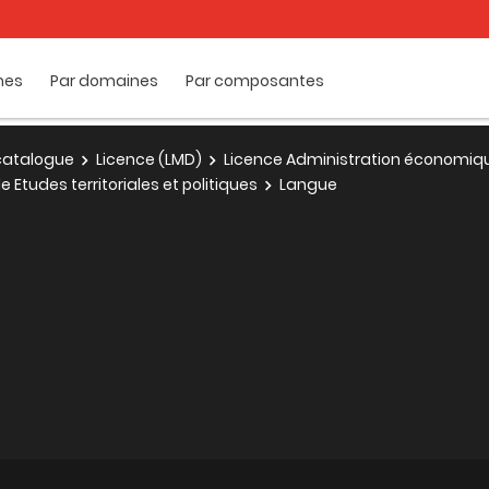
mes
Par domaines
Par composantes
e catalogue
Licence (LMD)
Licence Administration économique
Etudes territoriales et politiques
Langue