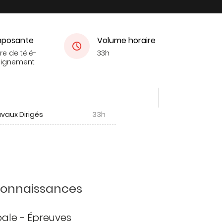
posante
Volume horaire
re de télé-
33h
eignement
vaux Dirigés
33h
 connaissances
ipale - Épreuves