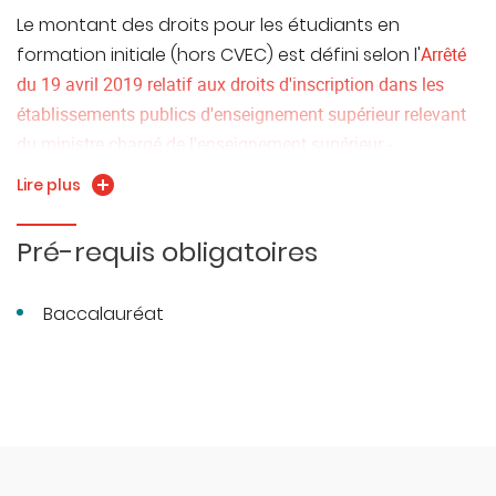
Le montant des droits pour les étudiants en
formation initiale (hors CVEC) est défini selon l'
Arrêté
du 19 avril 2019 relatif aux droits d'inscription dans les
établissements publics d'enseignement supérieur relevant
du ministre chargé de l'enseignement supérieur -
Légifrance
Lire plus
Selon les orientations stratégiques de l’UMLP, les
Pré-requis obligatoires
étudiants extracommunautaires assujettis aux
droits différenciés, quelle que soit leur situation
Baccalauréat
financière, bénéficient systématiquement d’une
exonération partielle ramenant le paiement des
droits au montant acquitté par les étudiants
communautaires pour le même diplôme
(délibération du Conseil d’administration du 22
octobre 2024).