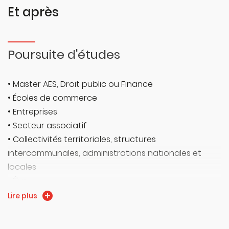
Et après
Pour connaitre les modalités et montants liés à la
formation continue, vous pouvez consulter le site de
Sefoc'Al :
Documents utiles - SeFoC'Al
Poursuite d'études
• Master AES, Droit public ou Finance
• Écoles de commerce
• Entreprises
• Secteur associatif
• Collectivités territoriales, structures
intercommunales, administrations nationales et
locales
• Élus
• Concours administratifs…
Lire plus