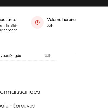
posante
Volume horaire
re de télé-
33h
eignement
vaux Dirigés
33h
 connaissances
ipale - Épreuves