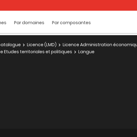
mes
Par domaines
Par composantes
e catalogue
Licence (LMD)
Licence Administration économique
Etudes territoriales et politiques
Langue