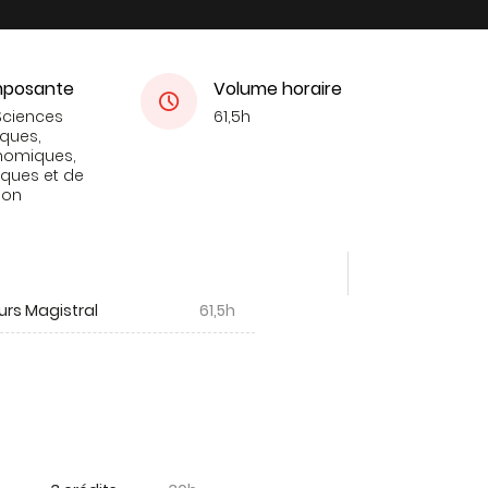
posante
Volume horaire
Sciences
61,5h
iques,
nomiques,
tiques et de
ion
urs Magistral
61,5h