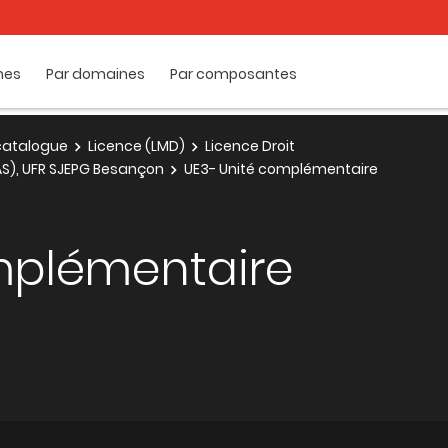
mes
Par domaines
Par composantes
e catalogue
Licence (LMD)
Licence Droit
.AS), UFR SJEPG Besançon
UE3- Unité complémentaire
mplémentaire