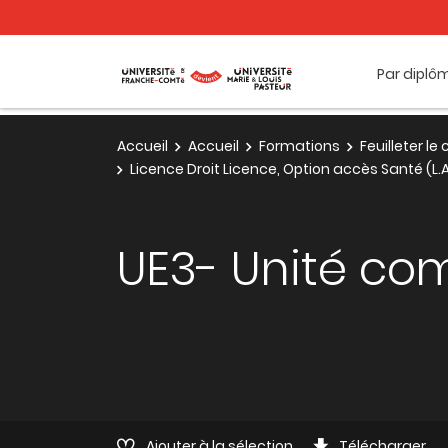
Par diplô
Accueil
Accueil
Formations
Feuilleter l
Licence Droit Licence, Option accès Santé (L
UE3- Unité co
Ajouter à la sélection
Télécharger