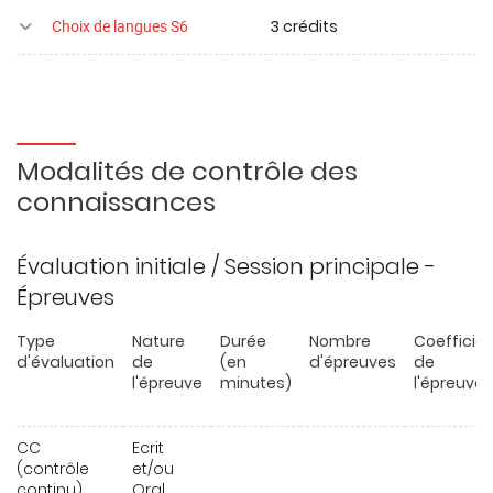
3 crédits
Choix de langues S6
Modalités de contrôle des
connaissances
Évaluation initiale / Session principale -
Épreuves
Type
Nature
Durée
Nombre
Coefficie
d'évaluation
de
(en
d'épreuves
de
l'épreuve
minutes)
l'épreuve
CC
Ecrit
(contrôle
et/ou
continu)
Oral