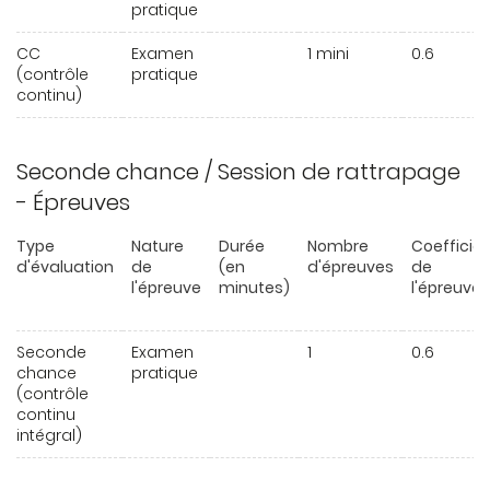
pratique
CC
Examen
1 mini
0.6
(contrôle
pratique
continu)
Seconde chance / Session de rattrapage
- Épreuves
Type
Nature
Durée
Nombre
Coefficie
d'évaluation
de
(en
d'épreuves
de
l'épreuve
minutes)
l'épreuve
Seconde
Examen
1
0.6
chance
pratique
(contrôle
continu
intégral)