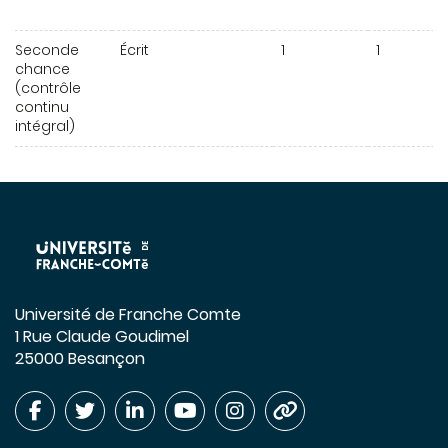
Seconde
Écrit
1
1
chance
(contrôle
continu
intégral)
Université de Franche Comte
1 Rue Claude Goudimel
25000 Besançon