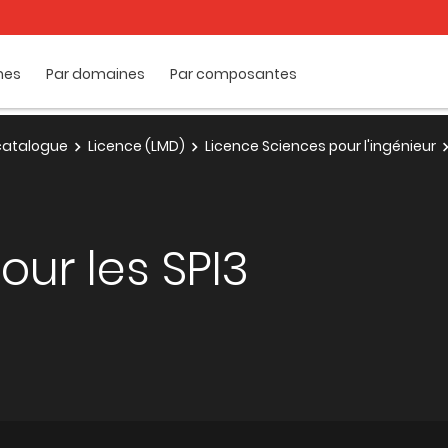
mes
Par domaines
Par composantes
e catalogue
Licence (LMD)
Licence Sciences pour l'ingénieur
our les SPI3