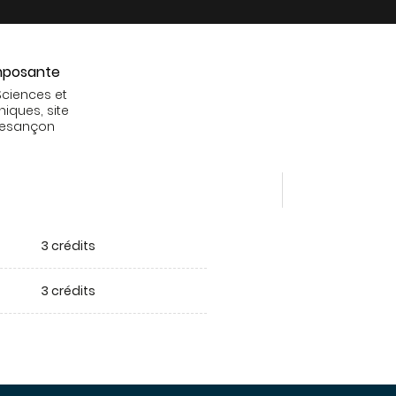
posante
Sciences et
niques, site
Besançon
3 crédits
3 crédits