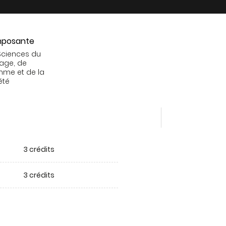
posante
Sciences du
age, de
mme et de la
été
3 crédits
3 crédits