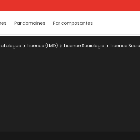
mes
Par domaines
Par composantes
e catalogue
Licence (LMD)
Licence Sociologie
Licence Socio