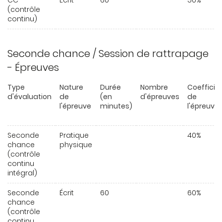
CC
Écrit
60
50%
(contrôle
continu)
Seconde chance / Session de rattrapage
- Épreuves
Type
Nature
Durée
Nombre
Coefficie
d'évaluation
de
(en
d'épreuves
de
l'épreuve
minutes)
l'épreuve
Seconde
Pratique
40%
chance
physique
(contrôle
continu
intégral)
Seconde
Écrit
60
60%
chance
(contrôle
continu