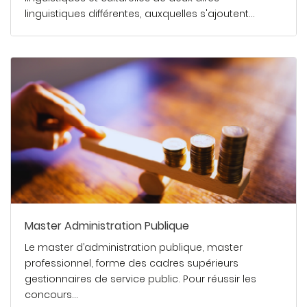
linguistiques différentes, auxquelles s'ajoutent…
g) Justificatifs des possibles formations
En savoir plus
complémentaires : brevets fédéraux, BP, DE,
diplôme/formation concernant des outils utilisés
dans le domaine de l'entraînement sportif (vidéo...),
Diplôme Universitaire, score à des tests de langue
étrangère en particulier l'anglais (score CECRL, TOEIC,
DCL, BULATS, etc....) | entretien si nécessaire
Master Administration Publique
Le master d’administration publique, master
professionnel, forme des cadres supérieurs
gestionnaires de service public. Pour réussir les
concours…