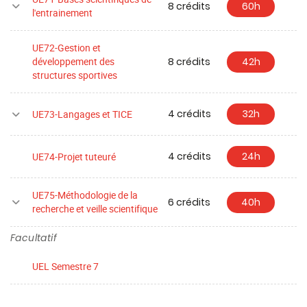
8 crédits
60h
Sportive (Rue Montarmot) et sur la plateforme de
l'entrainement
recherches biomédicales Exercice Performance
Santé Innovation située au sein de l'UFR SMP (Hauts
UE72-Gestion et
8 crédits
42h
développement des
du Chazal).
structures sportives
Ce master peut s'effectuer en alternance (Contrat
de Professionnalisation ou contrat d'apprentissage).
4 crédits
32h
UE73-Langages et TICE
4 crédits
24h
UE74-Projet tuteuré
UE75-Méthodologie de la
6 crédits
40h
recherche et veille scientifique
Facultatif
UEL Semestre 7