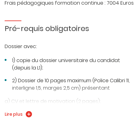
Frais pédagogiques formation continue : 7004 Euros
Pré-requis obligatoires
Dossier avec:
1) copie du dossier universitaire du candidat
(depuis la L1);
2) Dossier de 10 pages maximum (Police Calibri 11,
interligne 1,5, marges 2,5 cm) présentant
a) CV et lettre de motivation (2 pages);
Lire plus
b) le projet professionnel du candidat (1 page);
c) le lien entre le projet professionnel et le contenu
de formation du master EOPS parcours IES et le lien