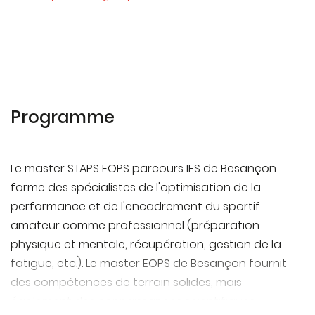
En diagnostiquant des contextes professionnels
ou d'études complexes, afin de développer des
stratégies innovantes pour s'adapter aux
évolutions du contexte
En conduisant un projet (conception, pilotage,
coordination d'équipe, mise en œuvre et gestion,
Programme
évaluation, diffusion) pouvant mobiliser des
compétences pluridisciplinaires dans un cadre
collaboratif
Le master STAPS EOPS parcours IES de Besançon
forme des spécialistes de l'optimisation de la
En analysant ses actions en situation
performance et de l'encadrement du sportif
professionnelle, en s'autoévaluer pour améliorer
amateur comme professionnel (préparation
sa pratique dans le cadre d'une démarche
qualité
physique et mentale, récupération, gestion de la
fatigue, etc.). Le master EOPS de Besançon fournit
En faisant évoluer le plan de développement du
des compétences de terrain solides, mais
projet interne de la structure sportive
également des connaissances scientifiques