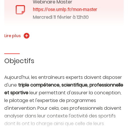
Webinaire Master
https://ose.umlp.fr/mon-master
Mercredi 11 février à 12h30
Lire plus
Les masters STAPS EOPS permettent de former les
étudiants à une expertise scientifique, technique,
sportive et organisationnelle dans les domaines de
Objectifs
la préparation physique, de l’entraînement et de
l’encadrement technique des sportifs, de la
Aujourd'hui, les entraîneurs experts doivent disposer
préparation mentale, de la réathlétisation ou de la
d'une
triple compétence, scientifique, professionnelle
nutrition du sportif. A BESANCON le Master EOPS est
et sportive
leur permettant d'assurer la conception,
centré sur "l'ingénierie de l'entrainement sportif"
le pilotage et l'expertise de programmes
d'intervention. Pour cela, ces professionnels doivent
analyser dans leur contexte l'activité des sportifs
dont ils ont la charge ainsi que celle de leurs