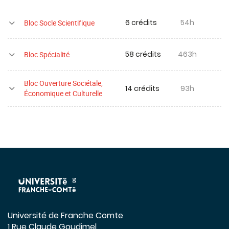
6 crédits
54h
Bloc Socle Scientifique
58 crédits
463h
Bloc Spécialité
Bloc Ouverture Sociétale,
14 crédits
93h
Économique et Culturelle
Université de Franche Comte
1 Rue Claude Goudimel