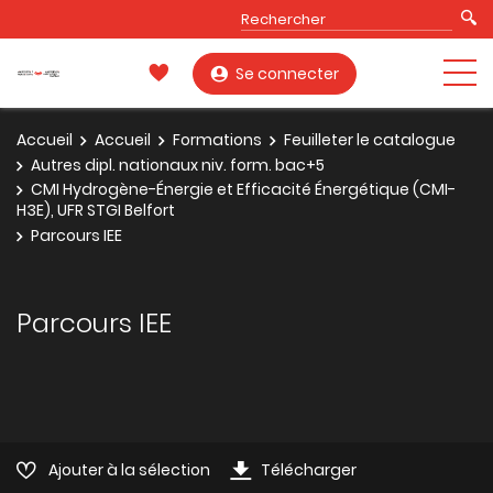
Se connecter
Accueil
Accueil
Formations
Feuilleter le catalogue
Autres dipl. nationaux niv. form. bac+5
CMI Hydrogène-Énergie et Efficacité Énergétique (CMI-
H3E), UFR STGI Belfort
Parcours IEE
Parcours IEE
Ajouter à la sélection
Télécharger