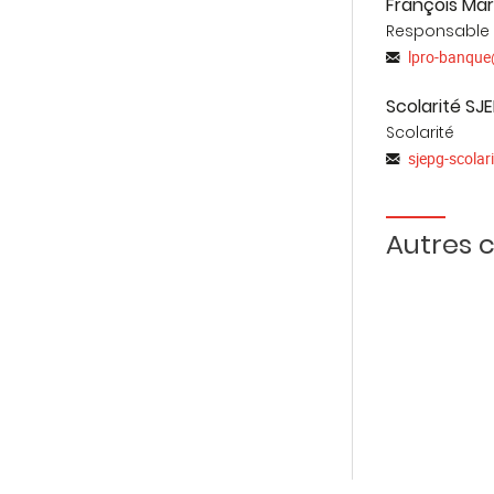
François Ma
ppliqués, de professionnels
Responsable
xpertise et leur expérience
lpro-banque
Scolarité SJ
rincipales banques de réseau
Scolarité
 comme mode de formation de
sjepg-scolari
tudiants diplômés de
Autres 
 de la vie après quelques
ue de la licence et de s'ouvrir
(gestion de patrimoine,
rgé d'affaires, direction