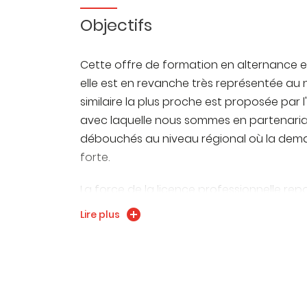
Objectifs
Cette offre de formation en alternance 
elle est en revanche très représentée au 
similaire la plus proche est proposée par 
avec laquelle nous sommes en partenaria
débouchés au niveau régional où la dem
forte.
La force de la licence professionnelle repo
Lire plus
la mobilisation d'enseignants-chercheu
Comté, gage d'un enseignement de poi
alternants peuvent tirer bénéfice par
la réflexion et la distance critique po
fondamentaux ;