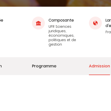
ée
Composante
La
d'
UFR Sciences
juridiques,
Fr
économiques,
politiques et de
gestion
n
Programme
Admission