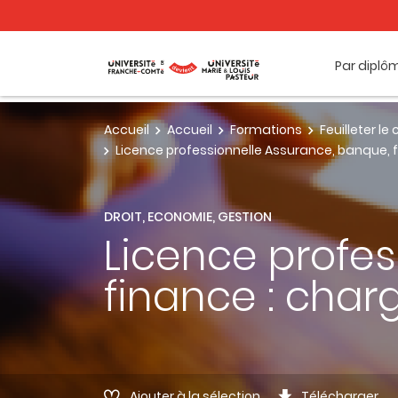
Par diplô
Accueil
Accueil
Formations
Feuilleter l
Licence professionnelle Assurance, banque, f
DROIT, ECONOMIE, GESTION
Licence profes
finance : char
Ajouter à la sélection
Télécharger