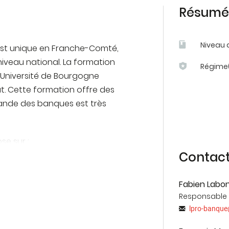
Résumé 
Niveau 
est unique en Franche-Comté,
niveau national. La formation
Régime(
l'Université de Bourgogne
t. Cette formation offre des
ande des banques est très
se sur :
Contac
rs de l'Université de Franche-
nte, exigeant, dont les
Fabien Labo
 les apports méthodologiques,
Responsable
ur les enseignements
lpro-banque