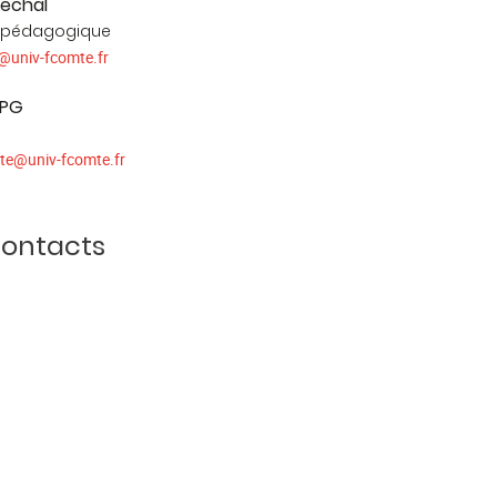
rechal
 pédagogique
@
univ-fcomte.fr
EPG
te
@
univ-fcomte.fr
contacts