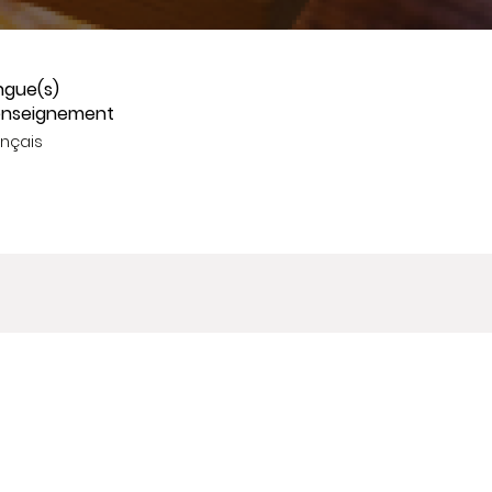
ngue(s)
enseignement
ançais