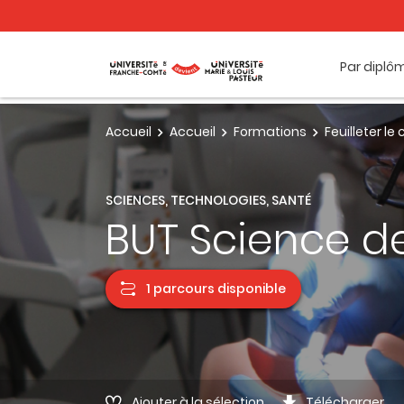
Par diplô
Accueil
Accueil
Formations
Feuilleter l
SCIENCES, TECHNOLOGIES, SANTÉ
BUT Science d
1 parcours disponible
Ajouter à la sélection
Télécharger