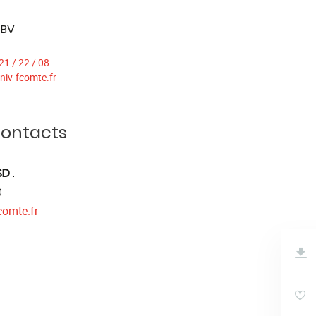
 BV
21 / 22 / 08
niv-fcomte.fr
contacts
 SD
:
0
comte.fr