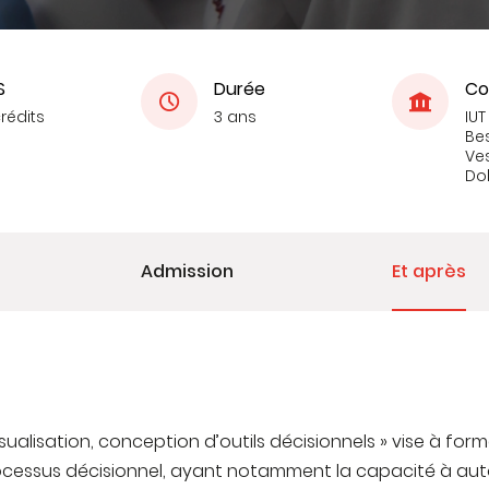
S
Durée
Co
crédits
3 ans
IUT
Be
Ves
Do
Admission
Et après
isualisation, conception d’outils décisionnels » vise à f
cessus décisionnel, ayant notamment la capacité à aut