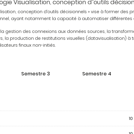
ogie Visualisation, conception d''outils décis
lisation, conception d’outils décisionnels » vise à former des
nel, ayant notamment la capacité à automatiser différentes é
la gestion des connexions aux données sources, la transformat
rs, la production de restitutions visuelles (datavisualisation) à
sateurs finaux non-initiés.
Semestre 3
Semestre 4
10
10