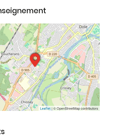
enseignement
| © OpenStreetMap contributors
Leaflet
ts