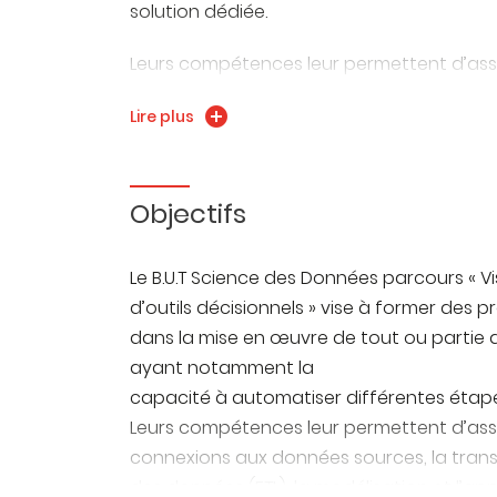
solution dédiée.
Leurs compétences leur permettent d’ass
données (ETL), la modélisation et l’applic
Lire plus
outils de reporting et des tableaux de bord
Décrire, comprendre, prévoir sont des act
connaissances organisées sur leurs client
Objectifs
Les DATA ou données sont aujourd’hui au c
Le B.U.T Science des Données parcours « V
de la mise en place d’indicateurs de perf
d’outils décisionnels » vise à former des
dans la mise en œuvre de tout ou partie 
Les données, leur collecte, leur exploitati
ayant notamment la
le monde professionnel d’aujourd’hui.
capacité à automatiser différentes étape
Leurs compétences leur permettent d’assu
connexions aux données sources, la tran
des données (ETL), la modélisation et l’app