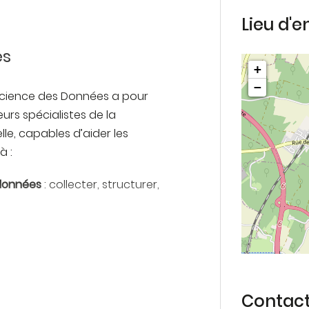
Lieu d'
 outils de reporting et des
pour des utilisateurs finaux
es
+
−
 Science des Données a pour
urs spécialistes de la
lle, capables d’aider les
à :
 données
: collecter, structurer,
préter, automatiser,
nées...
s résultats
: synthèses,
Contac
rd, data visualisation,