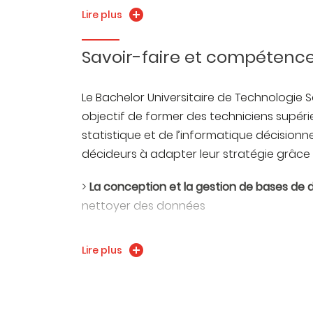
production de restitutions
Lire plus
visuelles (data visualisation) à travers des
tableaux de bords adaptés et accessibles 
Savoir-faire et compétenc
non-initiés
Le Bachelor Universitaire de Technologie
objectif de former des techniciens supérie
statistique et de l’informatique décisionne
décideurs à adapter leur stratégie grâce 
>
La conception et la gestion de bases de
nettoyer des données
>
L’analyse statistique des données
: inter
Lire plus
développer des indicateurs, piloter les don
>
La représentation et la communication de
graphiques, cartographies, tableaux de bo