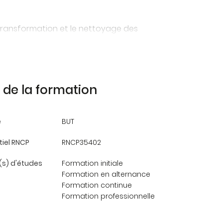
 transformation et le nettoyage des
elles (datavisualisation) à travers des
-initiés.
blic : tous deux ont besoin de
de la formation
essai clinique, d’un sondage d’opinion,
e
BUT
tiel RNCP
RNCP35402
sont omniprésentes et incontournables dans
s) d'études
Formation initiale
Formation en alternance
Formation continue
Formation professionnelle