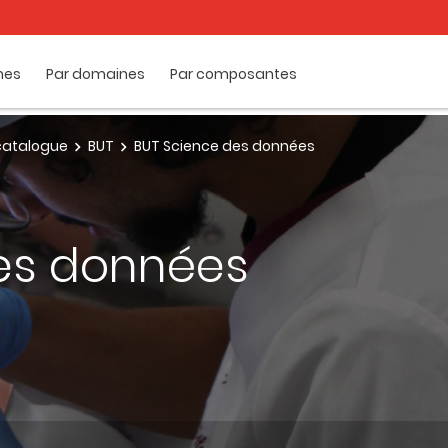
mes
Par domaines
Par composantes
e catalogue
BUT
BUT Science des données
es données