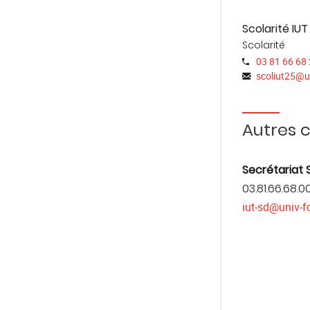
Scolarité IUT
Scolarité
03 81 66 68 
scoliut25
@
u
Autres 
Secrétariat
03.81.66.68.0
iut-sd@univ-f